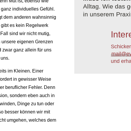
Denn Mut ist, ebenso wie
Alltag. Wie das g
 ganz individuelles Gefühl.
in unserem Praxi
angt dem anderen wahnsinnig
 gibt es kein Regelwerk
Inter
ll sind wir nicht mutig,
 unsere eigenen Grenzen
Schicken
zwar ganz allein für uns
mail@ev
 uns.
und erha
eits im Kleinen. Einer
fordert in gewisser Weise
r beruflicher Fehler. Denn
nsion, sondern eben auch in
erwinden, Dinge zu tun oder
o besser können wir mit
rcht umgehen, welches dem