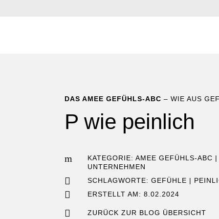
DAS AMEE GEFÜHLS-ABC
– WIE AUS GE
P wie peinlich
m
KATEGORIE:
AMEE GEFÜHLS-ABC
UNTERNEHMEN

SCHLAGWORTE:
GEFÜHLE
|
PEINL

ERSTELLT AM: 8.02.2024

ZURÜCK ZUR BLOG ÜBERSICHT