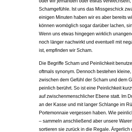
oder wir jemanden oder etwas verwechseln,
Schamgefühle. Ist uns das Missgeschick z
einigen Minuten haben wir es aber bereits 
können womöglich sogar darüber lachen, sind
Wenn uns etwas hingegen wirklich unangene
noch länger nachwirkt und eventuell mit ne
ist, empfinden wir Scham.
Die Begriffe Scham und Peinlichkeit benutz
oftmals synonym. Dennoch bestehen kleine, 
zwischen dem Gefühl der Scham und dem Ge
peinlich berührt. So ist eine Peinlichkeit kur
auf zwischenmenschlicher Ebene statt. Im Dro
an der Kasse und mit langer Schlange im Rü
Portemonnaie vergessen haben. Wie peinlich
– sammeln anschließend aber unsere Ware
sortieren sie zurück in die Regale. Ärgerli