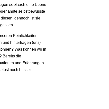
egen setzt sich eine Ebene
e sogenannte selbstbewusste
 diesen, dennoch ist sie
ergessen.
nseren Peinlichkeiten
n und hinterfragen (uns).
können? Was können wir in
? Bereits die
ationen und Erfahrungen
 selbst noch besser