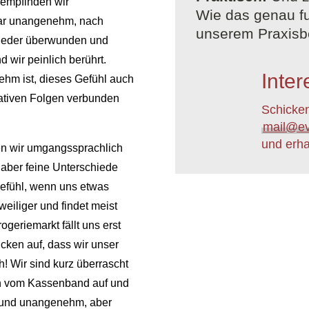
 empfinden wir
Wie das genau fu
war unangenehm, nach
unserem Praxisbe
wieder überwunden und
 wir peinlich berührt.
Inter
hm ist, dieses Gefühl auch
gativen Folgen verbunden
Schicken
mail@ev
und erha
en wir umgangssprachlich
aber feine Unterschiede
fühl, wenn uns etwas
zweiliger und findet meist
geriemarkt fällt uns erst
cken auf, dass wir unser
! Wir sind kurz überrascht
n vom Kassenband auf und
ch und unangenehm, aber